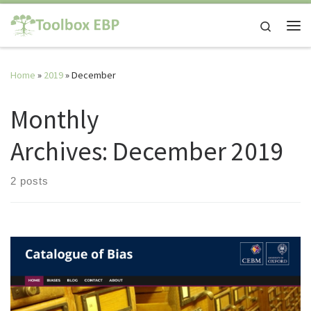
Skip to content
Search
Me
Home
»
2019
»
December
Monthly
Archives:
December 2019
2 posts