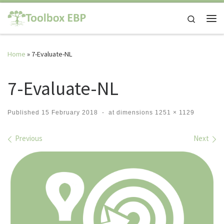
Skip to content
Search
Me
Home
»
7-Evaluate-NL
7-Evaluate-NL
Published
15 February 2018
-
at dimensions
1251 × 1129
Images navigation
Previous
Next