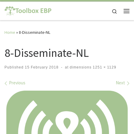
Skip to content
Search
Me
Home
»
8-Disseminate-NL
8-Disseminate-NL
Published
15 February 2018
-
at dimensions
1251 × 1129
Images navigation
Previous
Next